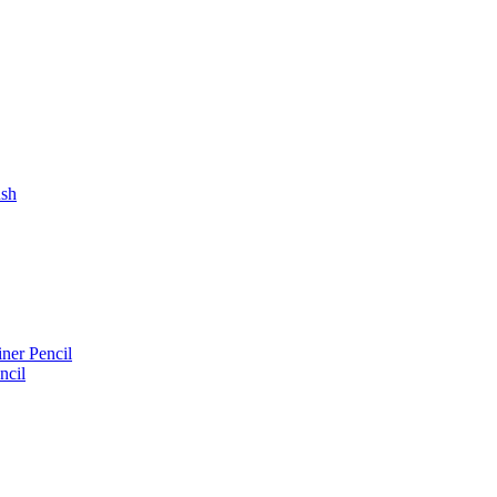
ush
iner Pencil
ncil