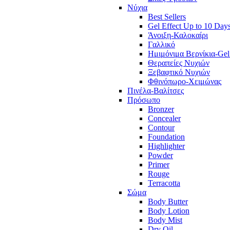
Νύχια
Best Sellers
Gel Effect Up to 10 Day
Άνοιξη-Καλοκαίρι
Γαλλικό
Ημιμόνιμα Βερνίκια-Gel
Θεραπείες Νυχιών
Ξεβαφτικό Νυχιών
Φθινόπωρο-Χειμώνας
Πινέλα-Βαλίτσες
Πρόσωπο
Bronzer
Concealer
Contour
Foundation
Highlighter
Powder
Primer
Rouge
Terracotta
Σώμα
Body Butter
Body Lotion
Body Mist
Dry Oil