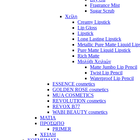
Fragrance Mist
Sugar Scrub
Χείλη
Creamy Lipstick
Lip Gloss
Lipstick
Long Lasting Lipstick
Metallic Pure Matte Liquid Lips
Pure Matte Liquid Lipstick
Rich Matte
Μολύβι Χειλιών
Matte Jumbo Lip Pencil
Twist Lip Pencil
Waterproof Lip Pencil
ESSENCE cosmetics
GOLDEN ROSE cosmetics
MUA COSMETICS
REVOLUTION cosmetics
REVOX B77
WABI BEAUTY cosmetics
ΜΑΤΙΑ
ΠΡΟΣΩΠΟ
PRIMER
ΧΕΙΛΗ