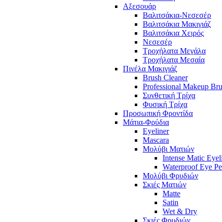
Αξεσουάρ
Βαλιτσάκια-Νεσεσέρ
Βαλιτσάκια Μακιγιάζ
Βαλιτσάκια Χειρός
Νεσεσέρ
Τροχήλατα Μεγάλα
Τροχήλατα Μεσαία
Πινέλα Μακιγιάζ
Brush Cleaner
Professional Makeup Br
Συνθετική Τρίχα
Φυσική Τρίχα
Προσωπική Φροντίδα
Μάτια-Φρύδια
Eyeliner
Mascara
Μολύβι Ματιών
Intense Matic Eyel
Waterproof Eye Pe
Μολύβι Φρυδιών
Σκιές Ματιών
Matte
Satin
Wet & Dry
Σκιές Φρυδιών