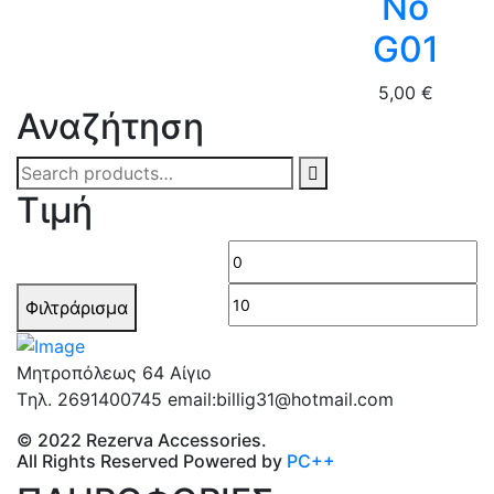
No
G01
5,00
€
Αναζήτηση
Search
for:
Τιμή
Ελάχιστη
Μέ
τιμή
τι
Φιλτράρισμα
Μητροπόλεως 64 Αίγιο
Tηλ. 2691400745 email:billig31@hotmail.com
© 2022 Rezerva Accessories.
All Rights Reserved Powered by
PC++