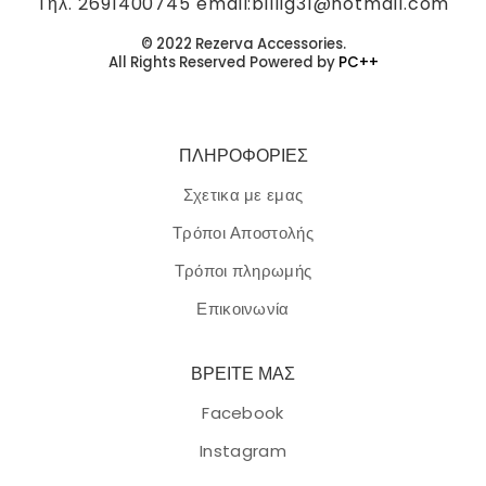
Tηλ. 2691400745 email:billig31@hotmail.com
© 2022 Rezerva Accessories.
ΔΙΑΒΆΣΤΕ ΠΕΡΙΣΣΌΤΕΡΑ
All Rights Reserved Powered by
PC++
ΠΛΗΡΟΦΟΡΙΕΣ
Κολιέ ατσάλι σε χρυσή απόχρωση.
Σχετικα με εμας
Τρόποι Αποστολής
9,00
€
Τρόποι πληρωμής
Κολιέ ατσάλι σε χρυσή απόχρωση με στοιχείο οικογένειας και
το σχήμα του απείρου.
Επικοινωνία
ΔΙΑΒΆΣΤΕ ΠΕΡΙΣΣΌΤΕΡΑ
ΒΡΕΙΤΕ ΜΑΣ
Facebook
Instagram