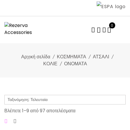
Skip
to
content
0
Αρχική σελίδα
ΚΟΣΜΗΜΑΤΑ
ΑΤΣΑΛΙ
ΚΟΛΙΕ
ΟΝΟΜΑΤΑ
Sorted
Βλέπετε 1–9 από 97 αποτελέσματα
by
latest