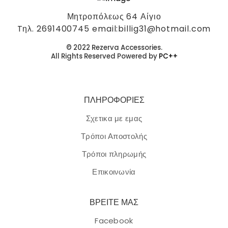
Μητροπόλεως 64 Αίγιο
ΠΡΟΣΘΉΚΗ ΣΤΟ ΚΑΛΆΘΙ
Tηλ. 2691400745 email:billig31@hotmail.com
© 2022 Rezerva Accessories.
All Rights Reserved Powered by
PC++
Κολιέ ατσάλι σε ροζ χρυσή απόχρωση.
ΠΛΗΡΟΦΟΡΙΕΣ
8,00
€
Σχετικα με εμας
Κολιέ ατσάλι σε ροζ χρυσή απόχρωση με το όνομα
Τρόποι Αποστολής
Παναγιώτα.
Τρόποι πληρωμής
ΠΡΟΣΘΉΚΗ ΣΤΟ ΚΑΛΆΘΙ
Επικοινωνία
ΒΡΕΙΤΕ ΜΑΣ
Facebook