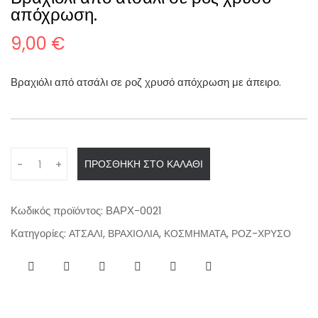
απόχρωση.
9,00
€
Βραχιόλι από ατσάλι σε ροζ χρυσό απόχρωση με άπειρο.
Q
ΠΡΟΣΘΉΚΗ ΣΤΟ ΚΑΛΆΘΙ
-
+
u
a
n
Κωδικός προϊόντος:
ΒΑΡΧ-0021
t
Κατηγορίες:
,
,
,
ΑΤΣΑΛΙ
ΒΡΑΧΙΟΛΙΑ
ΚΟΣΜΗΜΑΤΑ
ΡΟΖ-ΧΡΥΣΟ
i
t
y