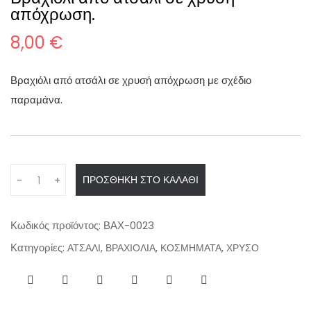
απόχρωση.
8,00
€
Βραχιόλι από ατσάλι σε χρυσή απόχρωση με σχέδιο
παραμάνα.
Q
ΠΡΟΣΘΉΚΗ ΣΤΟ ΚΑΛΆΘΙ
-
+
u
a
n
Κωδικός προϊόντος:
ΒΑΧ-0023
t
Κατηγορίες:
,
,
,
ΑΤΣΑΛΙ
ΒΡΑΧΙΟΛΙΑ
ΚΟΣΜΗΜΑΤΑ
ΧΡΥΣΟ
i
t
y