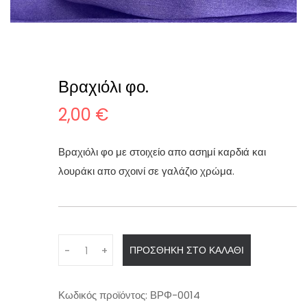
Βραχιόλι φο.
2,00
€
Βραχιόλι φο με στοιχείο απο ασημί καρδιά και
λουράκι απο σχοινί σε γαλάζιο χρώμα.
Q
ΠΡΟΣΘΉΚΗ ΣΤΟ ΚΑΛΆΘΙ
-
+
u
a
n
Κωδικός προϊόντος:
ΒΡΦ-0014