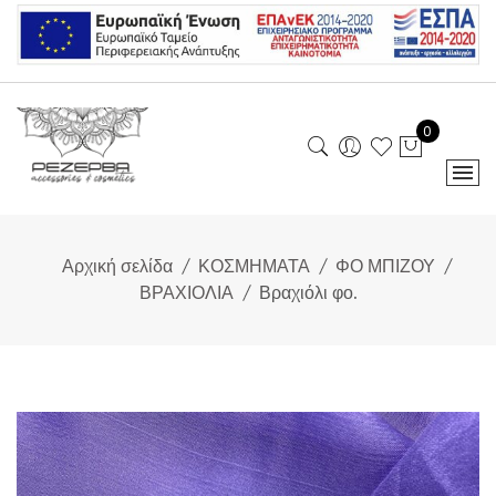
Skip
to
content
0
Αρχική σελίδα
ΚΟΣΜΗΜΑΤΑ
ΦΟ ΜΠΙΖΟΥ
ΒΡΑΧΙΟΛΙΑ
Βραχιόλι φο.