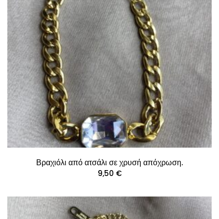
Βραχιόλι από ατσάλι σε χρυσή απόχρωση.
9,50
€