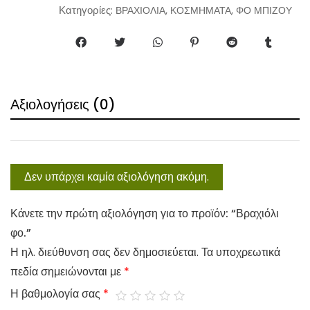
t
Κατηγορίες:
,
,
ΒΡΑΧΙΟΛΙΑ
ΚΟΣΜΗΜΑΤΑ
ΦΟ ΜΠΙΖΟΥ
i
t
y
Αξιολογήσεις (0)
Δεν υπάρχει καμία αξιολόγηση ακόμη.
Κάνετε την πρώτη αξιολόγηση για το προϊόν: “Βραχιόλι
φο.”
Η ηλ. διεύθυνση σας δεν δημοσιεύεται.
Τα υποχρεωτικά
πεδία σημειώνονται με
*
Η βαθμολογία σας
*