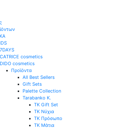
ς
οϊόντων
ΚΑ
NDS
7DAYS
CATRICE cosmetics
DIDO cosmetics
Προϊόντα
All Best Sellers
Gift Sets
Palette Collection
Tarabanko K.
TK Gift Set
TK Νύχια
TK Πρόσωπο
ΤΚ Μάτια