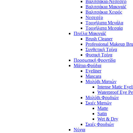
Βαλιτσάκια-Νεσεσέρ
Βαλιτσάκια Μακιγιάζ
Βαλιτσάκια Χειρός
Νεσεσέρ
Τροχήλατα Μεγάλα
Τροχήλατα Μεσαία
Πινέλα Μακιγιάζ
Brush Cleaner
Professional Makeup Br
Συνθετική Τρίχα
Φυσική Τρίχα
Προσωπική Φροντίδα
Μάτια-Φρύδια
Eyeliner
Mascara
Μολύβι Ματιών
Intense Matic Eyel
Waterproof Eye Pe
Μολύβι Φρυδιών
Σκιές Ματιών
Matte
Satin
Wet & Dry
Σκιές Φρυδιών
Νύχια