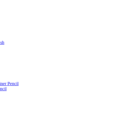
ush
iner Pencil
ncil