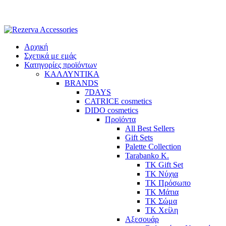
Skip
to
content
Αρχική
Σχετικά με εμάς
Κατηγορίες προϊόντων
ΚΑΛΛΥΝΤΙΚΑ
BRANDS
7DAYS
CATRICE cosmetics
DIDO cosmetics
Προϊόντα
All Best Sellers
Gift Sets
Palette Collection
Tarabanko K.
TK Gift Set
TK Νύχια
TK Πρόσωπο
ΤΚ Μάτια
ΤΚ Σώμα
ΤΚ Χείλη
Αξεσουάρ