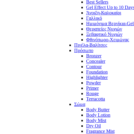
Best Sellers
Gel Effect Up to 10 Day
Άνοιξη-Καλοκαίρι
Γαλλικό
Ημιμόνιμα Βερνίκια-Gel
Θεραπείες Νυχιών
Ξεβαφτικό Νυχιών
Φθινόπωρο-Χειμώνας
Πινέλα-Βαλίτσες
Πρόσωπο
Bronzer
Concealer
Contour
Foundation
Highlighter
Powder
Primer
Rouge
Terracotta
Σώμα
Body Butter
Body Lotion
Body Mist
Dry Oil
Fragrance Mist