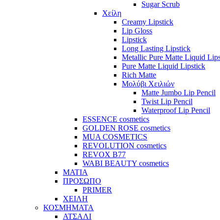
Sugar Scrub
Χείλη
Creamy Lipstick
Lip Gloss
Lipstick
Long Lasting Lipstick
Metallic Pure Matte Liquid Lips
Pure Matte Liquid Lipstick
Rich Matte
Μολύβι Χειλιών
Matte Jumbo Lip Pencil
Twist Lip Pencil
Waterproof Lip Pencil
ESSENCE cosmetics
GOLDEN ROSE cosmetics
MUA COSMETICS
REVOLUTION cosmetics
REVOX B77
WABI BEAUTY cosmetics
ΜΑΤΙΑ
ΠΡΟΣΩΠΟ
PRIMER
ΧΕΙΛΗ
ΚΟΣΜΗΜΑΤΑ
ΑΤΣΑΛΙ