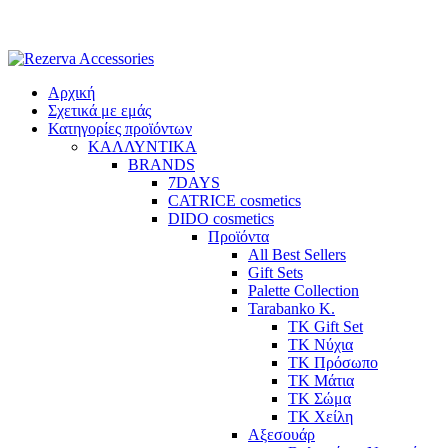
Skip
to
content
Αρχική
Σχετικά με εμάς
Κατηγορίες προϊόντων
ΚΑΛΛΥΝΤΙΚΑ
BRANDS
7DAYS
CATRICE cosmetics
DIDO cosmetics
Προϊόντα
All Best Sellers
Gift Sets
Palette Collection
Tarabanko K.
TK Gift Set
TK Νύχια
TK Πρόσωπο
ΤΚ Μάτια
ΤΚ Σώμα
ΤΚ Χείλη
Αξεσουάρ