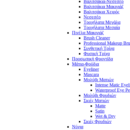
Βαλιτσάκια-Νεσεσέρ
Βαλιτσάκια Μακιγιάζ
Βαλιτσάκια Χειρός
Νεσεσέρ
Τροχήλατα Μεγάλα
Τροχήλατα Μεσαία
Πινέλα Μακιγιάζ
Brush Cleaner
Professional Makeup Br
Συνθετική Τρίχα
Φυσική Τρίχα
Προσωπική Φροντίδα
Μάτια-Φρύδια
Eyeliner
Mascara
Μολύβι Ματιών
Intense Matic Eyel
Waterproof Eye Pe
Μολύβι Φρυδιών
Σκιές Ματιών
Matte
Satin
Wet & Dry
Σκιές Φρυδιών
Νύχια