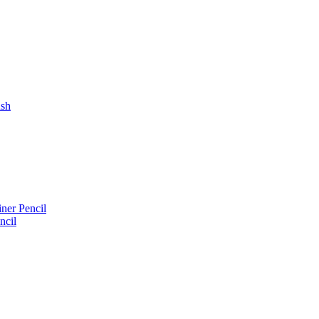
ush
iner Pencil
ncil