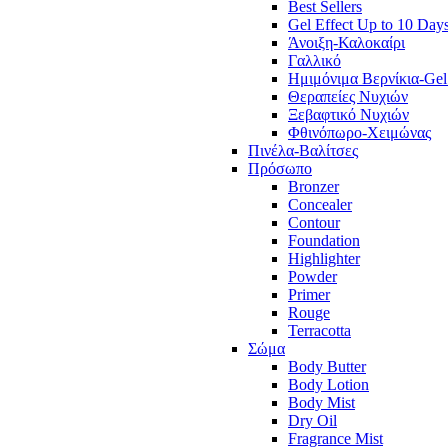
Best Sellers
Gel Effect Up to 10 Day
Άνοιξη-Καλοκαίρι
Γαλλικό
Ημιμόνιμα Βερνίκια-Gel
Θεραπείες Νυχιών
Ξεβαφτικό Νυχιών
Φθινόπωρο-Χειμώνας
Πινέλα-Βαλίτσες
Πρόσωπο
Bronzer
Concealer
Contour
Foundation
Highlighter
Powder
Primer
Rouge
Terracotta
Σώμα
Body Butter
Body Lotion
Body Mist
Dry Oil
Fragrance Mist