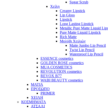
Sugar Scrub
Χείλη
Creamy Lipstick
Lip Gloss
Lipstick
Long Lasting Lipstick
Metallic Pure Matte Liquid Lips
Pure Matte Liquid Lipstick
Rich Matte
Μολύβι Χειλιών
Matte Jumbo Lip Pencil
Twist Lip Pencil
Waterproof Lip Pencil
ESSENCE cosmetics
GOLDEN ROSE cosmetics
MUA COSMETICS
REVOLUTION cosmetics
REVOX B77
WABI BEAUTY cosmetics
ΜΑΤΙΑ
ΠΡΟΣΩΠΟ
PRIMER
ΧΕΙΛΗ
ΚΟΣΜΗΜΑΤΑ
ΑΤΣΑΛΙ