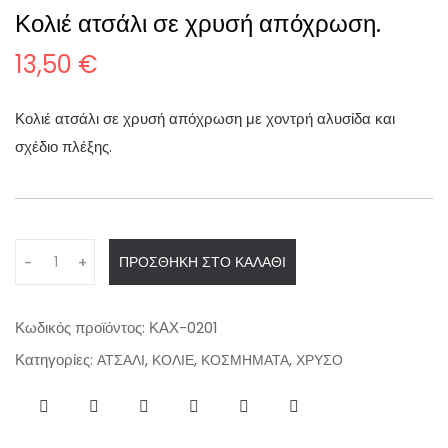
Κολιέ ατσάλι σε χρυσή απόχρωση.
13,50
€
Κολιέ ατσάλι σε χρυσή απόχρωση με χοντρή αλυσίδα και
σχέδιο πλέξης.
Q
ΠΡΟΣΘΉΚΗ ΣΤΟ ΚΑΛΆΘΙ
-
+
u
a
n
Κωδικός προϊόντος:
ΚΑΧ-0201
t
Κατηγορίες:
,
,
,
ΑΤΣΑΛΙ
ΚΟΛΙΕ
ΚΟΣΜΗΜΑΤΑ
ΧΡΥΣΟ
i
t
y