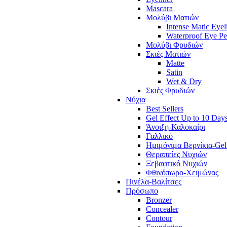
Mascara
Μολύβι Ματιών
Intense Matic Eyel
Waterproof Eye Pe
Μολύβι Φρυδιών
Σκιές Ματιών
Matte
Satin
Wet & Dry
Σκιές Φρυδιών
Νύχια
Best Sellers
Gel Effect Up to 10 Day
Άνοιξη-Καλοκαίρι
Γαλλικό
Ημιμόνιμα Βερνίκια-Gel
Θεραπείες Νυχιών
Ξεβαφτικό Νυχιών
Φθινόπωρο-Χειμώνας
Πινέλα-Βαλίτσες
Πρόσωπο
Bronzer
Concealer
Contour