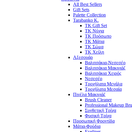
All Best Sellers
Gift Sets
Palette Collection
Tarabanko K.
TK Gift Set
TK Νύχια
TK Πρόσωπο
ΤΚ Μάτια
ΤΚ Σώμα
ΤΚ Χείλη
Αξεσουάρ
Βαλιτσάκια-Νεσεσέρ
Βαλιτσάκια Μακιγιάζ
Βαλιτσάκια Χειρός
Νεσεσέρ
Τροχήλατα Μεγάλα
Τροχήλατα Μεσαία
Πινέλα Μακιγιάζ
Brush Cleaner
Professional Makeup Br
Συνθετική Τρίχα
Φυσική Τρίχα
Προσωπική Φροντίδα
Μάτια-Φρύδια
Eyeliner