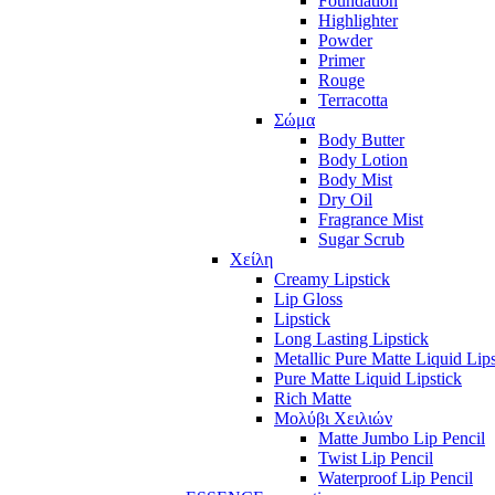
Foundation
Highlighter
Powder
Primer
Rouge
Terracotta
Σώμα
Body Butter
Body Lotion
Body Mist
Dry Oil
Fragrance Mist
Sugar Scrub
Χείλη
Creamy Lipstick
Lip Gloss
Lipstick
Long Lasting Lipstick
Metallic Pure Matte Liquid Lips
Pure Matte Liquid Lipstick
Rich Matte
Μολύβι Χειλιών
Matte Jumbo Lip Pencil
Twist Lip Pencil
Waterproof Lip Pencil