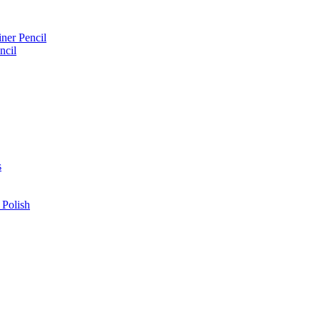
iner Pencil
ncil
s
 Polish