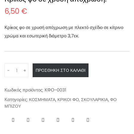
6,50
€
Κρίκος φο σε χρυσή απόχρωση με πλεκτό σχέδιο σε κίτρινο
χρώμα και εσωτερική διάμετρο 3,7εκ.
Q
ΠΡΟΣΘΉΚΗ ΣΤΟ ΚΑΛΆΘΙ
-
+
u
a
n
Κωδικός προϊόντος:
ΚΦΟ-0031
t
Κατηγορίες:
,
,
,
ΚΟΣΜΗΜΑΤΑ
ΚΡΙΚΟΙ ΦΟ
ΣΚΟΥΛΑΡΙΚΙΑ
ΦΟ
i
ΜΠΙΖΟΥ
t
y