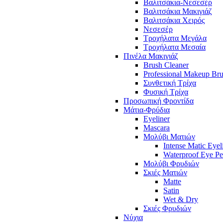
Βαλιτσάκια-Νεσεσέρ
Βαλιτσάκια Μακιγιάζ
Βαλιτσάκια Χειρός
Νεσεσέρ
Τροχήλατα Μεγάλα
Τροχήλατα Μεσαία
Πινέλα Μακιγιάζ
Brush Cleaner
Professional Makeup Br
Συνθετική Τρίχα
Φυσική Τρίχα
Προσωπική Φροντίδα
Μάτια-Φρύδια
Eyeliner
Mascara
Μολύβι Ματιών
Intense Matic Eyel
Waterproof Eye Pe
Μολύβι Φρυδιών
Σκιές Ματιών
Matte
Satin
Wet & Dry
Σκιές Φρυδιών
Νύχια