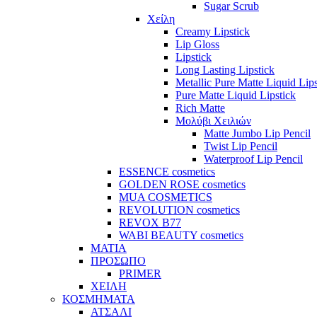
Sugar Scrub
Χείλη
Creamy Lipstick
Lip Gloss
Lipstick
Long Lasting Lipstick
Metallic Pure Matte Liquid Lips
Pure Matte Liquid Lipstick
Rich Matte
Μολύβι Χειλιών
Matte Jumbo Lip Pencil
Twist Lip Pencil
Waterproof Lip Pencil
ESSENCE cosmetics
GOLDEN ROSE cosmetics
MUA COSMETICS
REVOLUTION cosmetics
REVOX B77
WABI BEAUTY cosmetics
ΜΑΤΙΑ
ΠΡΟΣΩΠΟ
PRIMER
ΧΕΙΛΗ
ΚΟΣΜΗΜΑΤΑ
ΑΤΣΑΛΙ