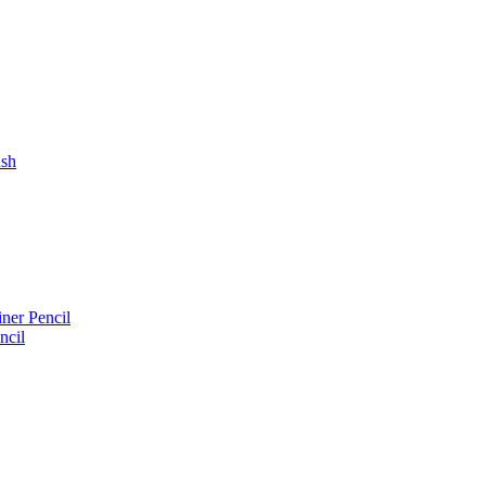
ush
iner Pencil
ncil