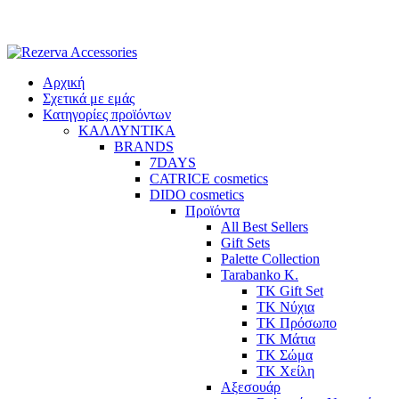
Skip
to
content
Αρχική
Σχετικά με εμάς
Κατηγορίες προϊόντων
ΚΑΛΛΥΝΤΙΚΑ
BRANDS
7DAYS
CATRICE cosmetics
DIDO cosmetics
Προϊόντα
All Best Sellers
Gift Sets
Palette Collection
Tarabanko K.
TK Gift Set
TK Νύχια
TK Πρόσωπο
ΤΚ Μάτια
ΤΚ Σώμα
ΤΚ Χείλη
Αξεσουάρ