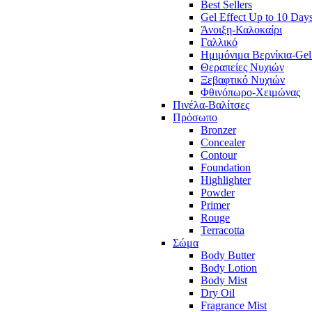
Best Sellers
Gel Effect Up to 10 Day
Άνοιξη-Καλοκαίρι
Γαλλικό
Ημιμόνιμα Βερνίκια-Gel
Θεραπείες Νυχιών
Ξεβαφτικό Νυχιών
Φθινόπωρο-Χειμώνας
Πινέλα-Βαλίτσες
Πρόσωπο
Bronzer
Concealer
Contour
Foundation
Highlighter
Powder
Primer
Rouge
Terracotta
Σώμα
Body Butter
Body Lotion
Body Mist
Dry Oil
Fragrance Mist