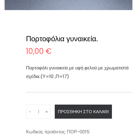
Πορτοφόλια γυναικεία.
10,00
€
Πορτοφόλι γυναικείο με υφή φελού με χρωματιστά
σχέδια.(Υ=10 ,Π=17)
Q
ΠΡΟΣΘΉΚΗ ΣΤΟ ΚΑΛΆΘΙ
-
+
u
a
n
Κωδικός προϊόντος:
ΠΟΡ-0015