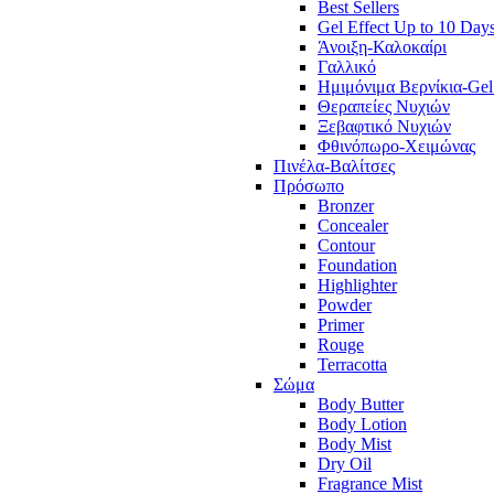
Best Sellers
Gel Effect Up to 10 Day
Άνοιξη-Καλοκαίρι
Γαλλικό
Ημιμόνιμα Βερνίκια-Gel
Θεραπείες Νυχιών
Ξεβαφτικό Νυχιών
Φθινόπωρο-Χειμώνας
Πινέλα-Βαλίτσες
Πρόσωπο
Bronzer
Concealer
Contour
Foundation
Highlighter
Powder
Primer
Rouge
Terracotta
Σώμα
Body Butter
Body Lotion
Body Mist
Dry Oil
Fragrance Mist