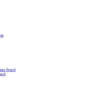
ush
iner Pencil
ncil