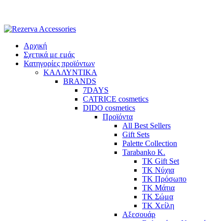
Skip
to
content
Αρχική
Σχετικά με εμάς
Κατηγορίες προϊόντων
ΚΑΛΛΥΝΤΙΚΑ
BRANDS
7DAYS
CATRICE cosmetics
DIDO cosmetics
Προϊόντα
All Best Sellers
Gift Sets
Palette Collection
Tarabanko K.
TK Gift Set
TK Νύχια
TK Πρόσωπο
ΤΚ Μάτια
ΤΚ Σώμα
ΤΚ Χείλη
Αξεσουάρ