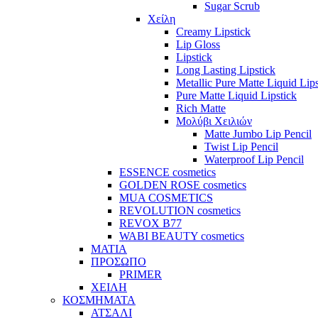
Sugar Scrub
Χείλη
Creamy Lipstick
Lip Gloss
Lipstick
Long Lasting Lipstick
Metallic Pure Matte Liquid Lips
Pure Matte Liquid Lipstick
Rich Matte
Μολύβι Χειλιών
Matte Jumbo Lip Pencil
Twist Lip Pencil
Waterproof Lip Pencil
ESSENCE cosmetics
GOLDEN ROSE cosmetics
MUA COSMETICS
REVOLUTION cosmetics
REVOX B77
WABI BEAUTY cosmetics
ΜΑΤΙΑ
ΠΡΟΣΩΠΟ
PRIMER
ΧΕΙΛΗ
ΚΟΣΜΗΜΑΤΑ
ΑΤΣΑΛΙ