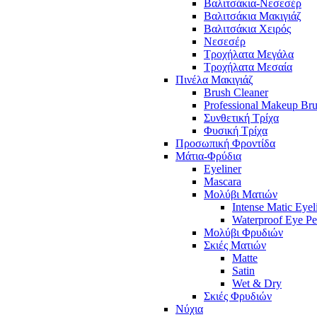
Βαλιτσάκια-Νεσεσέρ
Βαλιτσάκια Μακιγιάζ
Βαλιτσάκια Χειρός
Νεσεσέρ
Τροχήλατα Μεγάλα
Τροχήλατα Μεσαία
Πινέλα Μακιγιάζ
Brush Cleaner
Professional Makeup Br
Συνθετική Τρίχα
Φυσική Τρίχα
Προσωπική Φροντίδα
Μάτια-Φρύδια
Eyeliner
Mascara
Μολύβι Ματιών
Intense Matic Eyel
Waterproof Eye Pe
Μολύβι Φρυδιών
Σκιές Ματιών
Matte
Satin
Wet & Dry
Σκιές Φρυδιών
Νύχια