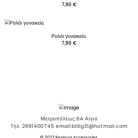
7,90
€
Ρολόι γυναικείο.
7,90
€
Μητροπόλεως 64 Αίγιο
Tηλ. 2691400745 email:billig31@hotmail.com
© 2022 Rezerva Accessories.