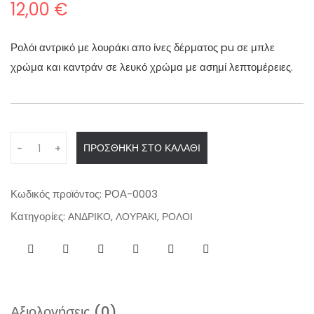
12,00
€
Ρολόι αντρικό με λουράκι απο ίνες δέρματος pu σε μπλε
χρώμα και καντράν σε λευκό χρώμα με ασημί λεπτομέρειες.
Q
ΠΡΟΣΘΉΚΗ ΣΤΟ ΚΑΛΆΘΙ
-
+
u
a
n
Κωδικός προϊόντος:
ΡΟΑ-0003
t
Κατηγορίες:
,
,
ΑΝΔΡΙΚΟ
ΛΟΥΡΑΚΙ
ΡΟΛΟΙ
i
t
y
Αξιολογήσεις (0)