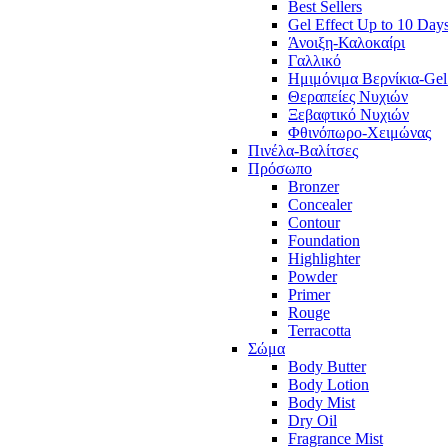
Best Sellers
Gel Effect Up to 10 Day
Άνοιξη-Καλοκαίρι
Γαλλικό
Ημιμόνιμα Βερνίκια-Gel
Θεραπείες Νυχιών
Ξεβαφτικό Νυχιών
Φθινόπωρο-Χειμώνας
Πινέλα-Βαλίτσες
Πρόσωπο
Bronzer
Concealer
Contour
Foundation
Highlighter
Powder
Primer
Rouge
Terracotta
Σώμα
Body Butter
Body Lotion
Body Mist
Dry Oil
Fragrance Mist