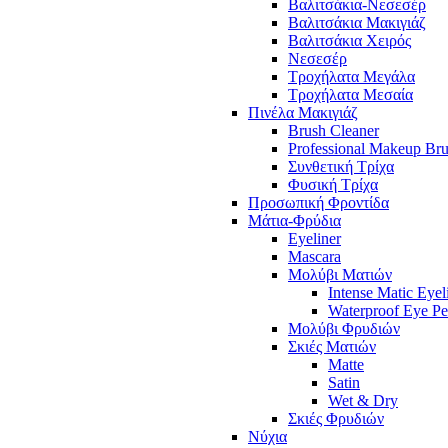
Βαλιτσάκια-Νεσεσέρ
Βαλιτσάκια Μακιγιάζ
Βαλιτσάκια Χειρός
Νεσεσέρ
Τροχήλατα Μεγάλα
Τροχήλατα Μεσαία
Πινέλα Μακιγιάζ
Brush Cleaner
Professional Makeup Br
Συνθετική Τρίχα
Φυσική Τρίχα
Προσωπική Φροντίδα
Μάτια-Φρύδια
Eyeliner
Mascara
Μολύβι Ματιών
Intense Matic Eyel
Waterproof Eye Pe
Μολύβι Φρυδιών
Σκιές Ματιών
Matte
Satin
Wet & Dry
Σκιές Φρυδιών
Νύχια