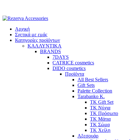
Skip
to
content
Αρχική
Σχετικά με εμάς
Κατηγορίες προϊόντων
ΚΑΛΛΥΝΤΙΚΑ
BRANDS
7DAYS
CATRICE cosmetics
DIDO cosmetics
Προϊόντα
All Best Sellers
Gift Sets
Palette Collection
Tarabanko K.
TK Gift Set
TK Νύχια
TK Πρόσωπο
ΤΚ Μάτια
ΤΚ Σώμα
ΤΚ Χείλη
Αξεσουάρ