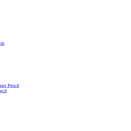
ush
iner Pencil
ncil