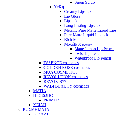
Sugar Scrub
Χείλη
Creamy Lipstick
Lip Gloss
Lipstick
Long Lasting Lipstick
Metallic Pure Matte Liquid Lips
Pure Matte Liquid Lipstick
Rich Matte
Μολύβι Χειλιών
Matte Jumbo Lip Pencil
Twist Lip Pencil
Waterproof Lip Pencil
ESSENCE cosmetics
GOLDEN ROSE cosmetics
MUA COSMETICS
REVOLUTION cosmetics
REVOX B77
WABI BEAUTY cosmetics
ΜΑΤΙΑ
ΠΡΟΣΩΠΟ
PRIMER
ΧΕΙΛΗ
ΚΟΣΜΗΜΑΤΑ
ΑΤΣΑΛΙ