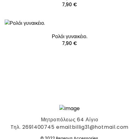
7,90
€
Ρολόι γυναικέιο.
7,90
€
Μητροπόλεως 64 Αίγιο
Tηλ. 2691400745 email:billig31@hotmail.com
© 2022 Rezerva Accessories.