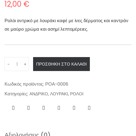
12,00
€
Ρολόι αντρικό με λουράκι καφέ με ίνες δέρματος και καντράν
σε μαύρο χρώμα και ασημί λεπτομέρειες.
Q
ΠΡΟΣΘΉΚΗ ΣΤΟ ΚΑΛΆΘΙ
-
+
u
a
n
Κωδικός προϊόντος:
ΡΟΑ-0006
t
Κατηγορίες:
,
,
ΑΝΔΡΙΚΟ
ΛΟΥΡΑΚΙ
ΡΟΛΟΙ
i
t
y
Αξιολογήσεις (0)