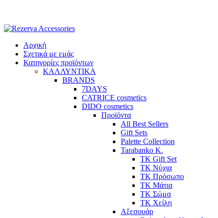
Skip
to
content
Αρχική
Σχετικά με εμάς
Κατηγορίες προϊόντων
ΚΑΛΛΥΝΤΙΚΑ
BRANDS
7DAYS
CATRICE cosmetics
DIDO cosmetics
Προϊόντα
All Best Sellers
Gift Sets
Palette Collection
Tarabanko K.
TK Gift Set
TK Νύχια
TK Πρόσωπο
ΤΚ Μάτια
ΤΚ Σώμα
ΤΚ Χείλη
Αξεσουάρ