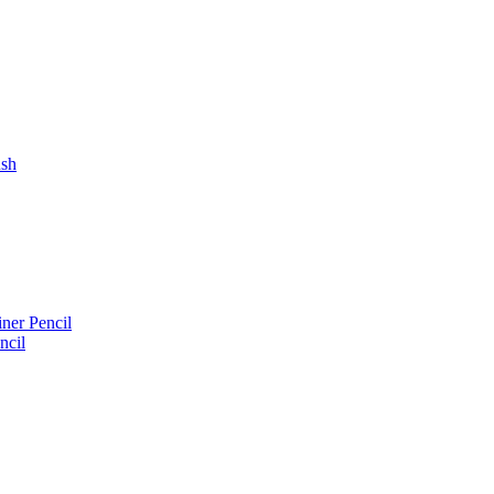
ush
iner Pencil
ncil