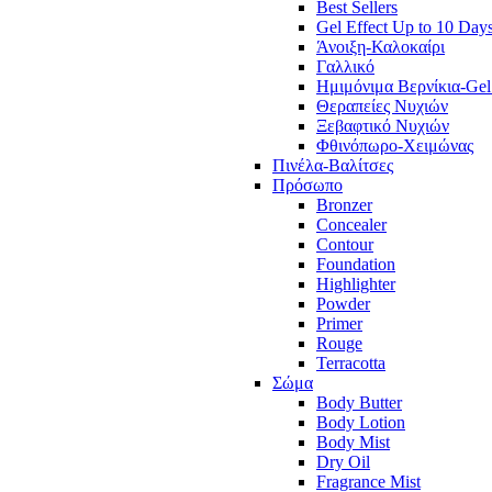
Best Sellers
Gel Effect Up to 10 Day
Άνοιξη-Καλοκαίρι
Γαλλικό
Ημιμόνιμα Βερνίκια-Gel
Θεραπείες Νυχιών
Ξεβαφτικό Νυχιών
Φθινόπωρο-Χειμώνας
Πινέλα-Βαλίτσες
Πρόσωπο
Bronzer
Concealer
Contour
Foundation
Highlighter
Powder
Primer
Rouge
Terracotta
Σώμα
Body Butter
Body Lotion
Body Mist
Dry Oil
Fragrance Mist