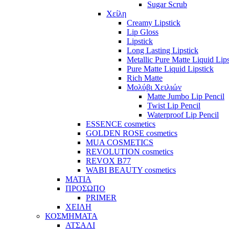
Sugar Scrub
Χείλη
Creamy Lipstick
Lip Gloss
Lipstick
Long Lasting Lipstick
Metallic Pure Matte Liquid Lips
Pure Matte Liquid Lipstick
Rich Matte
Μολύβι Χειλιών
Matte Jumbo Lip Pencil
Twist Lip Pencil
Waterproof Lip Pencil
ESSENCE cosmetics
GOLDEN ROSE cosmetics
MUA COSMETICS
REVOLUTION cosmetics
REVOX B77
WABI BEAUTY cosmetics
ΜΑΤΙΑ
ΠΡΟΣΩΠΟ
PRIMER
ΧΕΙΛΗ
ΚΟΣΜΗΜΑΤΑ
ΑΤΣΑΛΙ