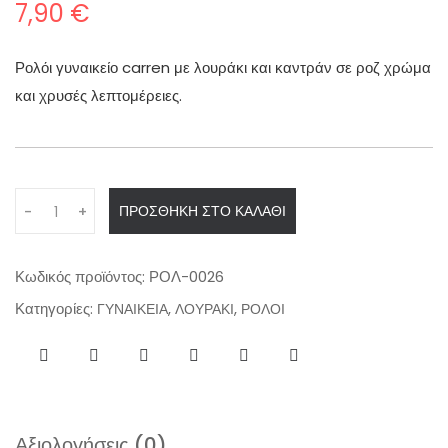
7,90
€
Ρολόι γυναικείο carren με λουράκι και καντράν σε ροζ χρώμα
και χρυσές λεπτομέρειες.
Q
ΠΡΟΣΘΉΚΗ ΣΤΟ ΚΑΛΆΘΙ
-
+
u
a
n
Κωδικός προϊόντος:
ΡΟΛ-0026
t
Κατηγορίες:
,
,
ΓΥΝΑΙΚΕΙΑ
ΛΟΥΡΑΚΙ
ΡΟΛΟΙ
i
t
y
Αξιολογήσεις (0)