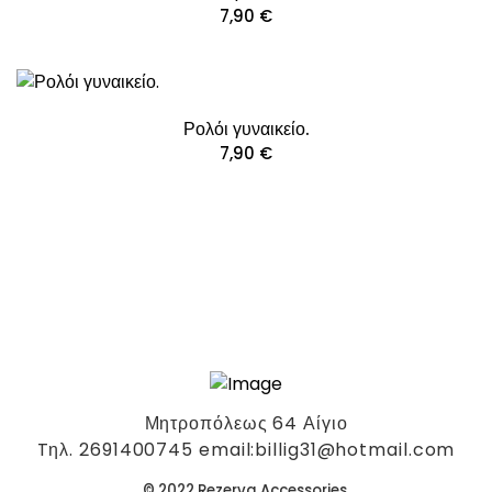
7,90
€
Ρολόι γυναικείο.
7,90
€
Μητροπόλεως 64 Αίγιο
Tηλ. 2691400745 email:billig31@hotmail.com
© 2022 Rezerva Accessories.