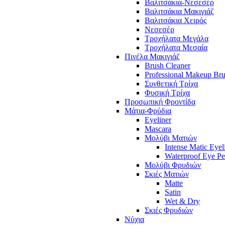
Βαλιτσάκια-Νεσεσέρ
Βαλιτσάκια Μακιγιάζ
Βαλιτσάκια Χειρός
Νεσεσέρ
Τροχήλατα Μεγάλα
Τροχήλατα Μεσαία
Πινέλα Μακιγιάζ
Brush Cleaner
Professional Makeup Br
Συνθετική Τρίχα
Φυσική Τρίχα
Προσωπική Φροντίδα
Μάτια-Φρύδια
Eyeliner
Mascara
Μολύβι Ματιών
Intense Matic Eyel
Waterproof Eye Pe
Μολύβι Φρυδιών
Σκιές Ματιών
Matte
Satin
Wet & Dry
Σκιές Φρυδιών
Νύχια