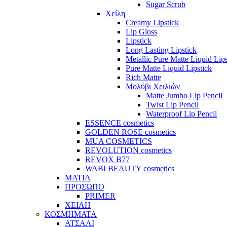
Sugar Scrub
Χείλη
Creamy Lipstick
Lip Gloss
Lipstick
Long Lasting Lipstick
Metallic Pure Matte Liquid Lips
Pure Matte Liquid Lipstick
Rich Matte
Μολύβι Χειλιών
Matte Jumbo Lip Pencil
Twist Lip Pencil
Waterproof Lip Pencil
ESSENCE cosmetics
GOLDEN ROSE cosmetics
MUA COSMETICS
REVOLUTION cosmetics
REVOX B77
WABI BEAUTY cosmetics
ΜΑΤΙΑ
ΠΡΟΣΩΠΟ
PRIMER
ΧΕΙΛΗ
ΚΟΣΜΗΜΑΤΑ
ΑΤΣΑΛΙ