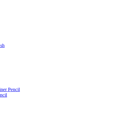
ush
iner Pencil
ncil