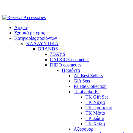
Skip
to
content
Αρχική
Σχετικά με εμάς
Κατηγορίες προϊόντων
ΚΑΛΛΥΝΤΙΚΑ
BRANDS
7DAYS
CATRICE cosmetics
DIDO cosmetics
Προϊόντα
All Best Sellers
Gift Sets
Palette Collection
Tarabanko K.
TK Gift Set
TK Νύχια
TK Πρόσωπο
ΤΚ Μάτια
ΤΚ Σώμα
ΤΚ Χείλη
Αξεσουάρ