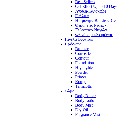
Best Sellers
Gel Effect Up to 10 Day
Άνοιξη-Καλοκαίρι
Γαλλικό
Ημιμόνιμα Βερνίκια-Gel
Θεραπείες Νυχιών
Ξεβαφτικό Νυχιών
Φθινόπωρο-Χειμώνας
Πινέλα-Βαλίτσες
Πρόσωπο
Bronzer
Concealer
Contour
Foundation
Highlighter
Powder
Primer
Rouge
Terracotta
Σώμα
Body Butter
Body Lotion
Body Mist
Dry Oil
Fragrance Mist