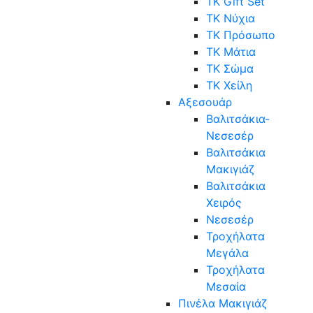
TK Gift Set
TK Νύχια
TK Πρόσωπο
ΤΚ Μάτια
ΤΚ Σώμα
ΤΚ Χείλη
Αξεσουάρ
Βαλιτσάκια-
Νεσεσέρ
Βαλιτσάκια
Μακιγιάζ
Βαλιτσάκια
Χειρός
Νεσεσέρ
Τροχήλατα
Μεγάλα
Τροχήλατα
Μεσαία
Πινέλα Μακιγιάζ