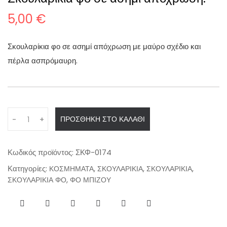
5,00
€
Σκουλαρίκια φο σε ασημί απόχρωση με μαύρο σχέδιο και
πέρλα ασπρόμαυρη.
Q
ΠΡΟΣΘΉΚΗ ΣΤΟ ΚΑΛΆΘΙ
-
+
u
a
n
Κωδικός προϊόντος:
ΣΚΦ-0174
t
Κατηγορίες:
,
,
,
ΚΟΣΜΗΜΑΤΑ
ΣΚΟΥΛΑΡΙΚΙΑ
ΣΚΟΥΛΑΡΙΚΙΑ
i
,
ΣΚΟΥΛΑΡΙΚΙΑ ΦΟ
ΦΟ ΜΠΙΖΟΥ
t
y