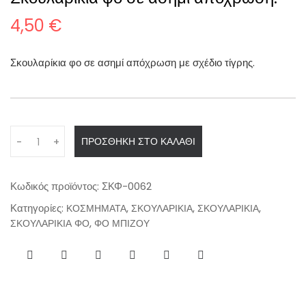
4,50
€
Σκουλαρίκια φο σε ασημί απόχρωση με σχέδιο τίγρης.
Q
ΠΡΟΣΘΉΚΗ ΣΤΟ ΚΑΛΆΘΙ
-
+
u
a
n
Κωδικός προϊόντος:
ΣΚΦ-0062
t
Κατηγορίες:
,
,
,
ΚΟΣΜΗΜΑΤΑ
ΣΚΟΥΛΑΡΙΚΙΑ
ΣΚΟΥΛΑΡΙΚΙΑ
i
,
ΣΚΟΥΛΑΡΙΚΙΑ ΦΟ
ΦΟ ΜΠΙΖΟΥ
t
y