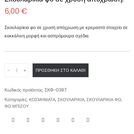
6,00
€
Σκουλαρίκια φο σε χρυσή απόχρωση με κρεμαστό στοιχείο σε
κοκκάλινη μορφή και ασπρόμαυρα σχέδια.
Q
ΠΡΟΣΘΉΚΗ ΣΤΟ ΚΑΛΆΘΙ
-
+
u
a
n
Κωδικός προϊόντος:
ΣΚΦ-0387
t
Κατηγορίες:
,
,
,
ΚΟΣΜΗΜΑΤΑ
ΣΚΟΥΛΑΡΙΚΙΑ
ΣΚΟΥΛΑΡΙΚΙΑ ΦΟ
i
ΦΟ ΜΠΙΖΟΥ
t
y