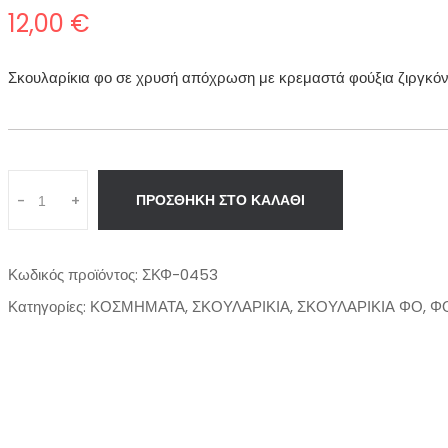
12,00
€
Σκουλαρίκια φο σε χρυσή απόχρωση με κρεμαστά φούξια ζιργκόν 
Q
-
+
ΠΡΟΣΘΉΚΗ ΣΤΟ ΚΑΛΆΘΙ
u
a
n
Κωδικός προϊόντος:
ΣΚΦ-0453
t
i
Κατηγορίες:
ΚΟΣΜΗΜΑΤΑ
,
ΣΚΟΥΛΑΡΙΚΙΑ
,
ΣΚΟΥΛΑΡΙΚΙΑ ΦΟ
,
Φ
t
y