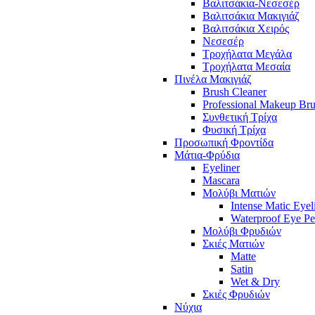
Βαλιτσάκια-Νεσεσέρ
Βαλιτσάκια Μακιγιάζ
Βαλιτσάκια Χειρός
Νεσεσέρ
Τροχήλατα Μεγάλα
Τροχήλατα Μεσαία
Πινέλα Μακιγιάζ
Brush Cleaner
Professional Makeup Br
Συνθετική Τρίχα
Φυσική Τρίχα
Προσωπική Φροντίδα
Μάτια-Φρύδια
Eyeliner
Mascara
Μολύβι Ματιών
Intense Matic Eyel
Waterproof Eye Pe
Μολύβι Φρυδιών
Σκιές Ματιών
Matte
Satin
Wet & Dry
Σκιές Φρυδιών
Νύχια