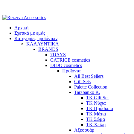
Skip
to
content
Αρχική
Σχετικά με εμάς
Κατηγορίες προϊόντων
ΚΑΛΛΥΝΤΙΚΑ
BRANDS
7DAYS
CATRICE cosmetics
DIDO cosmetics
Προϊόντα
All Best Sellers
Gift Sets
Palette Collection
Tarabanko K.
TK Gift Set
TK Νύχια
TK Πρόσωπο
ΤΚ Μάτια
ΤΚ Σώμα
ΤΚ Χείλη
Αξεσουάρ