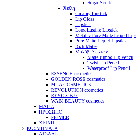
Sugar Scrub
Χείλη
Creamy Lipstick
Lip Gloss
Lipstick
Long Lasting Lipstick
Metallic Pure Matte Liquid Lips
Pure Matte Liquid Lipstick
Rich Matte
Μολύβι Χειλιών
Matte Jumbo Lip Pencil
Twist Lip Pencil
Waterproof Lip Pencil
ESSENCE cosmetics
GOLDEN ROSE cosmetics
MUA COSMETICS
REVOLUTION cosmetics
REVOX B77
WABI BEAUTY cosmetics
ΜΑΤΙΑ
ΠΡΟΣΩΠΟ
PRIMER
ΧΕΙΛΗ
ΚΟΣΜΗΜΑΤΑ
ΑΤΣΑΛΙ