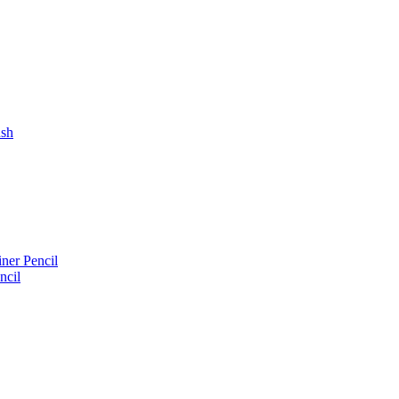
ush
iner Pencil
ncil