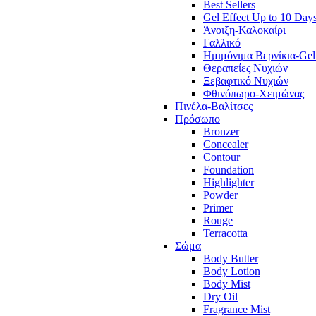
Best Sellers
Gel Effect Up to 10 Day
Άνοιξη-Καλοκαίρι
Γαλλικό
Ημιμόνιμα Βερνίκια-Gel
Θεραπείες Νυχιών
Ξεβαφτικό Νυχιών
Φθινόπωρο-Χειμώνας
Πινέλα-Βαλίτσες
Πρόσωπο
Bronzer
Concealer
Contour
Foundation
Highlighter
Powder
Primer
Rouge
Terracotta
Σώμα
Body Butter
Body Lotion
Body Mist
Dry Oil
Fragrance Mist