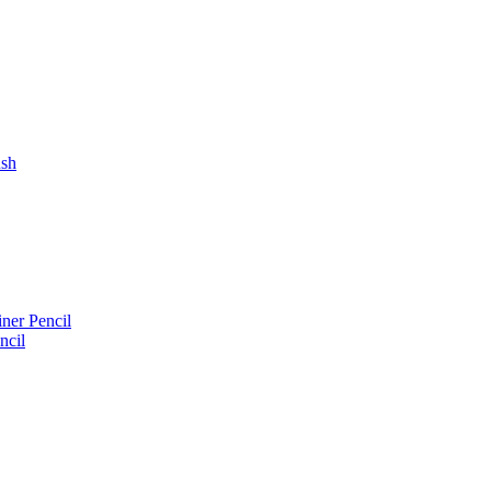
ush
iner Pencil
ncil