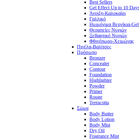
Best Sellers
Gel Effect Up to 10 Day
Άνοιξη-Καλοκαίρι
Γαλλικό
Ημιμόνιμα Βερνίκια-Gel
Θεραπείες Νυχιών
Ξεβαφτικό Νυχιών
Φθινόπωρο-Χειμώνας
Πινέλα-Βαλίτσες
Πρόσωπο
Bronzer
Concealer
Contour
Foundation
Highlighter
Powder
Primer
Rouge
Terracotta
Σώμα
Body Butter
Body Lotion
Body Mist
Dry Oil
Fragrance Mist