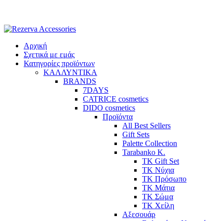
Skip
to
content
Αρχική
Σχετικά με εμάς
Κατηγορίες προϊόντων
ΚΑΛΛΥΝΤΙΚΑ
BRANDS
7DAYS
CATRICE cosmetics
DIDO cosmetics
Προϊόντα
All Best Sellers
Gift Sets
Palette Collection
Tarabanko K.
TK Gift Set
TK Νύχια
TK Πρόσωπο
ΤΚ Μάτια
ΤΚ Σώμα
ΤΚ Χείλη
Αξεσουάρ