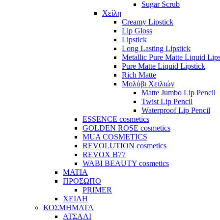
Sugar Scrub
Χείλη
Creamy Lipstick
Lip Gloss
Lipstick
Long Lasting Lipstick
Metallic Pure Matte Liquid Lips
Pure Matte Liquid Lipstick
Rich Matte
Μολύβι Χειλιών
Matte Jumbo Lip Pencil
Twist Lip Pencil
Waterproof Lip Pencil
ESSENCE cosmetics
GOLDEN ROSE cosmetics
MUA COSMETICS
REVOLUTION cosmetics
REVOX B77
WABI BEAUTY cosmetics
ΜΑΤΙΑ
ΠΡΟΣΩΠΟ
PRIMER
ΧΕΙΛΗ
ΚΟΣΜΗΜΑΤΑ
ΑΤΣΑΛΙ