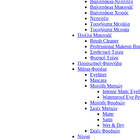
Βαλιτσάκια-Νεσεσέρ
Βαλιτσάκια Μακιγιάζ
Βαλιτσάκια Χειρός
Νεσεσέρ
Τροχήλατα Μεγάλα
Τροχήλατα Μεσαία
Πινέλα Μακιγιάζ
Brush Cleaner
Professional Makeup Br
Συνθετική Τρίχα
Φυσική Τρίχα
Προσωπική Φροντίδα
Μάτια-Φρύδια
Eyeliner
Mascara
Μολύβι Ματιών
Intense Matic Eyel
Waterproof Eye Pe
Μολύβι Φρυδιών
Σκιές Ματιών
Matte
Satin
Wet & Dry
Σκιές Φρυδιών
Νύχια