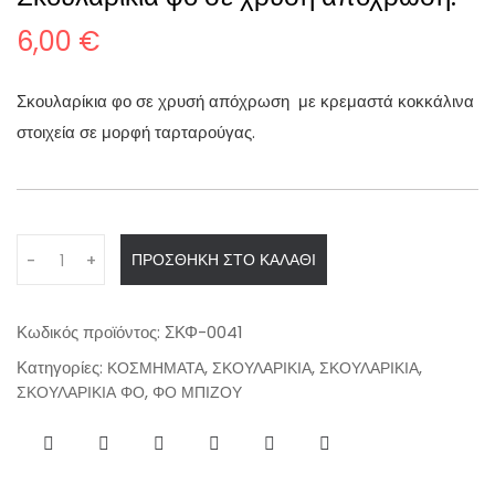
6,00
€
Σκουλαρίκια φο σε χρυσή απόχρωση με κρεμαστά κοκκάλινα
στοιχεία σε μορφή ταρταρούγας.
Q
ΠΡΟΣΘΉΚΗ ΣΤΟ ΚΑΛΆΘΙ
-
+
u
a
n
Κωδικός προϊόντος:
ΣΚΦ-0041
t
Κατηγορίες:
,
,
,
ΚΟΣΜΗΜΑΤΑ
ΣΚΟΥΛΑΡΙΚΙΑ
ΣΚΟΥΛΑΡΙΚΙΑ
i
,
ΣΚΟΥΛΑΡΙΚΙΑ ΦΟ
ΦΟ ΜΠΙΖΟΥ
t
y