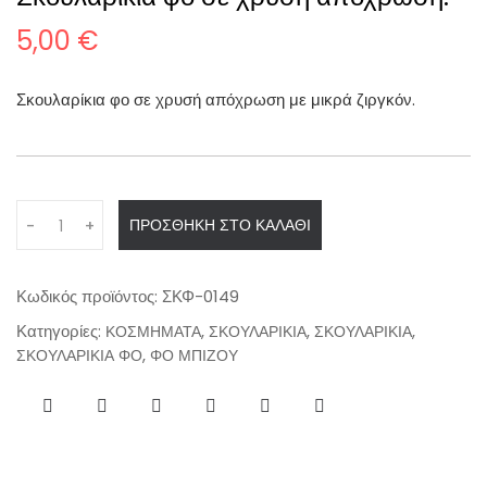
5,00
€
Σκουλαρίκια φο σε χρυσή απόχρωση με μικρά ζιργκόν.
Q
ΠΡΟΣΘΉΚΗ ΣΤΟ ΚΑΛΆΘΙ
-
+
u
a
n
Κωδικός προϊόντος:
ΣΚΦ-0149
t
Κατηγορίες:
,
,
,
ΚΟΣΜΗΜΑΤΑ
ΣΚΟΥΛΑΡΙΚΙΑ
ΣΚΟΥΛΑΡΙΚΙΑ
i
,
ΣΚΟΥΛΑΡΙΚΙΑ ΦΟ
ΦΟ ΜΠΙΖΟΥ
t
y