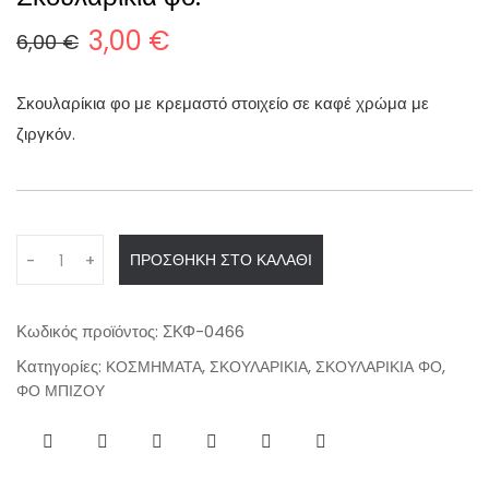
3,00
€
6,00
€
O
Η
r
τ
Σκουλαρίκια φο με κρεμαστό στοιχείο σε καφέ χρώμα με
i
ρ
ζιργκόν.
g
έ
i
χ
n
ο
a
υ
Q
ΠΡΟΣΘΉΚΗ ΣΤΟ ΚΑΛΆΘΙ
-
+
l
σ
u
a
p
α
n
r
τ
Κωδικός προϊόντος:
ΣΚΦ-0466
t
i
ι
Κατηγορίες:
,
,
,
ΚΟΣΜΗΜΑΤΑ
ΣΚΟΥΛΑΡΙΚΙΑ
ΣΚΟΥΛΑΡΙΚΙΑ ΦΟ
i
ΦΟ ΜΠΙΖΟΥ
c
μ
t
e
ή
y
w
ε
a
ί