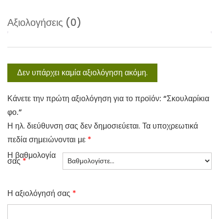
s
ν
Αξιολογήσεις (0)
:
α
6
ι
,
:
0
3
Δεν υπάρχει καμία αξιολόγηση ακόμη.
0
,
0
Κάνετε την πρώτη αξιολόγηση για το προϊόν: “Σκουλαρίκια
€
0
φο.”
.
Η ηλ. διεύθυνση σας δεν δημοσιεύεται.
Τα υποχρεωτικά
€
πεδία σημειώνονται με
*
.
Η βαθμολογία
σας
*
Η αξιολόγησή σας
*