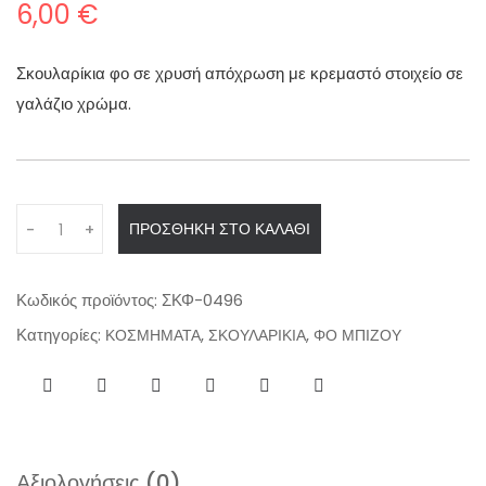
6,00
€
Σκουλαρίκια φο σε χρυσή απόχρωση με κρεμαστό στοιχείο σε
γαλάζιο χρώμα.
Q
ΠΡΟΣΘΉΚΗ ΣΤΟ ΚΑΛΆΘΙ
-
+
u
a
n
Κωδικός προϊόντος:
ΣΚΦ-0496
t
Κατηγορίες:
,
,
ΚΟΣΜΗΜΑΤΑ
ΣΚΟΥΛΑΡΙΚΙΑ
ΦΟ ΜΠΙΖΟΥ
i
t
y
Αξιολογήσεις (0)