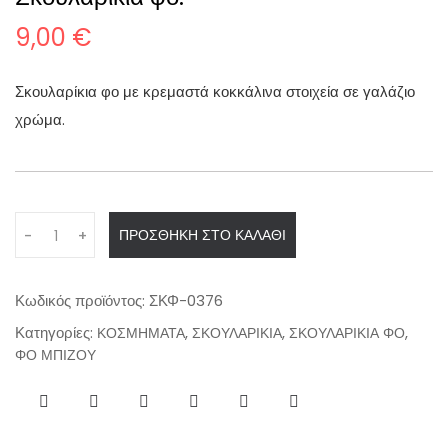
9,00
€
Σκουλαρίκια φο με κρεμαστά κοκκάλινα στοιχεία σε γαλάζιο
χρώμα.
Q
ΠΡΟΣΘΉΚΗ ΣΤΟ ΚΑΛΆΘΙ
-
+
u
a
n
Κωδικός προϊόντος:
ΣΚΦ-0376
t
Κατηγορίες:
,
,
,
ΚΟΣΜΗΜΑΤΑ
ΣΚΟΥΛΑΡΙΚΙΑ
ΣΚΟΥΛΑΡΙΚΙΑ ΦΟ
i
ΦΟ ΜΠΙΖΟΥ
t
y