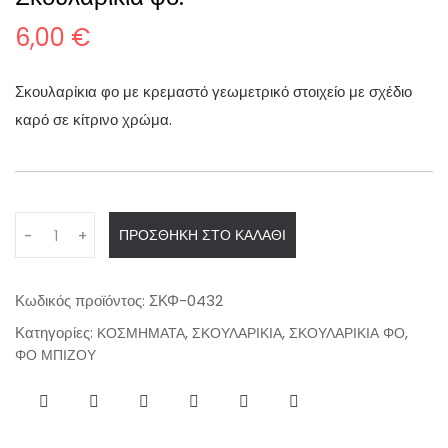
6,00
€
Σκουλαρίκια φο με κρεμαστό γεωμετρικό στοιχείο με σχέδιο
καρό σε κίτρινο χρώμα.
Q
ΠΡΟΣΘΉΚΗ ΣΤΟ ΚΑΛΆΘΙ
-
+
u
a
n
Κωδικός προϊόντος:
ΣΚΦ-0432
t
Κατηγορίες:
,
,
,
ΚΟΣΜΗΜΑΤΑ
ΣΚΟΥΛΑΡΙΚΙΑ
ΣΚΟΥΛΑΡΙΚΙΑ ΦΟ
i
ΦΟ ΜΠΙΖΟΥ
t
y