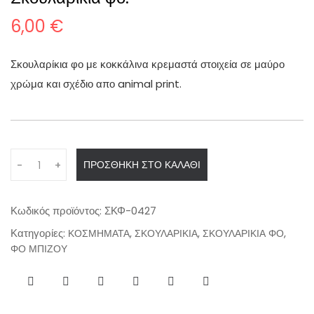
6,00
€
Σκουλαρίκια φο με κοκκάλινα κρεμαστά στοιχεία σε μαύρο
χρώμα και σχέδιο απο animal print.
Q
ΠΡΟΣΘΉΚΗ ΣΤΟ ΚΑΛΆΘΙ
-
+
u
a
n
Κωδικός προϊόντος:
ΣΚΦ-0427
t
Κατηγορίες:
,
,
,
ΚΟΣΜΗΜΑΤΑ
ΣΚΟΥΛΑΡΙΚΙΑ
ΣΚΟΥΛΑΡΙΚΙΑ ΦΟ
i
ΦΟ ΜΠΙΖΟΥ
t
y