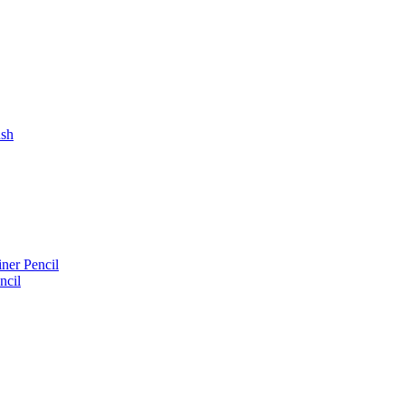
ush
iner Pencil
ncil