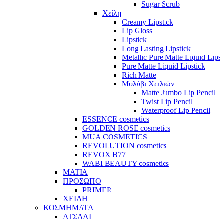
Sugar Scrub
Χείλη
Creamy Lipstick
Lip Gloss
Lipstick
Long Lasting Lipstick
Metallic Pure Matte Liquid Lips
Pure Matte Liquid Lipstick
Rich Matte
Μολύβι Χειλιών
Matte Jumbo Lip Pencil
Twist Lip Pencil
Waterproof Lip Pencil
ESSENCE cosmetics
GOLDEN ROSE cosmetics
MUA COSMETICS
REVOLUTION cosmetics
REVOX B77
WABI BEAUTY cosmetics
ΜΑΤΙΑ
ΠΡΟΣΩΠΟ
PRIMER
ΧΕΙΛΗ
ΚΟΣΜΗΜΑΤΑ
ΑΤΣΑΛΙ