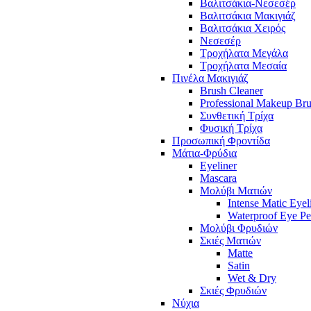
Βαλιτσάκια-Νεσεσέρ
Βαλιτσάκια Μακιγιάζ
Βαλιτσάκια Χειρός
Νεσεσέρ
Τροχήλατα Μεγάλα
Τροχήλατα Μεσαία
Πινέλα Μακιγιάζ
Brush Cleaner
Professional Makeup Br
Συνθετική Τρίχα
Φυσική Τρίχα
Προσωπική Φροντίδα
Μάτια-Φρύδια
Eyeliner
Mascara
Μολύβι Ματιών
Intense Matic Eyel
Waterproof Eye Pe
Μολύβι Φρυδιών
Σκιές Ματιών
Matte
Satin
Wet & Dry
Σκιές Φρυδιών
Νύχια