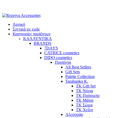
Skip
to
content
Αρχική
Σχετικά με εμάς
Κατηγορίες προϊόντων
ΚΑΛΛΥΝΤΙΚΑ
BRANDS
7DAYS
CATRICE cosmetics
DIDO cosmetics
Προϊόντα
All Best Sellers
Gift Sets
Palette Collection
Tarabanko K.
TK Gift Set
TK Νύχια
TK Πρόσωπο
ΤΚ Μάτια
ΤΚ Σώμα
ΤΚ Χείλη
Αξεσουάρ