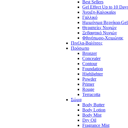
Best Sellers
Gel Effect Up to 10 Day
Άνοιξη-Καλοκαίρι
Γαλλικό
Ημιμόνιμα Βερνίκια-Gel
Θεραπείες Νυχιών
Ξεβαφτικό Νυχιών
Φθινόπωρο-Χειμώνας
Πινέλα-Βαλίτσες
Πρόσωπο
Bronzer
Concealer
Contour
Foundation
Highlighter
Powder
Primer
Rouge
Terracotta
Σώμα
Body Butter
Body Lotion
Body Mist
Dry Oil
Fragrance Mist