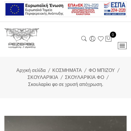
Skip
to
content
0
Αρχική σελίδα
ΚΟΣΜΗΜΑΤΑ
ΦΟ ΜΠΙΖΟΥ
ΣΚΟΥΛΑΡΙΚΙΑ
ΣΚΟΥΛΑΡΙΚΙΑ ΦΟ
Σκουλαρίκι φο σε χρυσή απόχρωση.