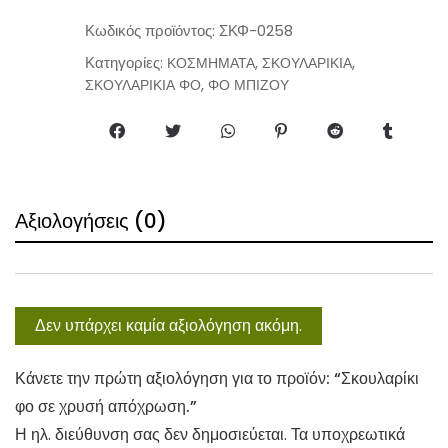
a
n
Κωδικός προϊόντος:
ΣΚΦ-0258
t
Κατηγορίες:
,
,
ΚΟΣΜΗΜΑΤΑ
ΣΚΟΥΛΑΡΙΚΙΑ
i
,
ΣΚΟΥΛΑΡΙΚΙΑ ΦΟ
ΦΟ ΜΠΙΖΟΥ
t
y
Αξιολογήσεις (0)
Δεν υπάρχει καμία αξιολόγηση ακόμη.
Κάνετε την πρώτη αξιολόγηση για το προϊόν: “Σκουλαρίκι
φο σε χρυσή απόχρωση.”
Η ηλ. διεύθυνση σας δεν δημοσιεύεται.
Τα υποχρεωτικά