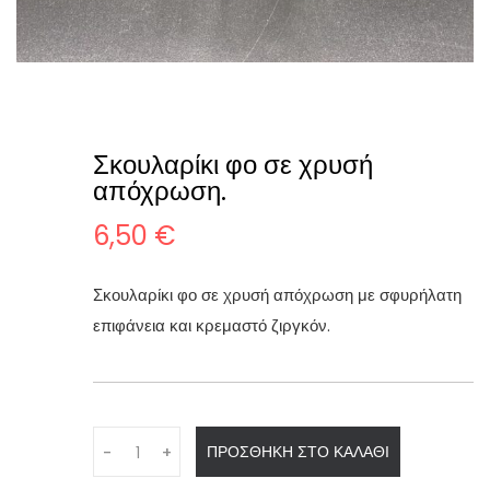
Σκουλαρίκι φο σε χρυσή
απόχρωση.
6,50
€
Σκουλαρίκι φο σε χρυσή απόχρωση με σφυρήλατη
επιφάνεια και κρεμαστό ζιργκόν.
Q
ΠΡΟΣΘΉΚΗ ΣΤΟ ΚΑΛΆΘΙ
-
+
u