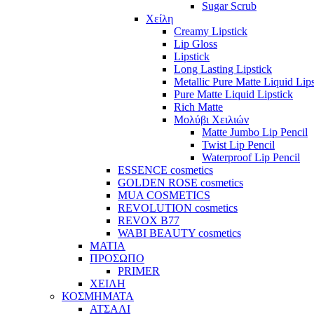
Sugar Scrub
Χείλη
Creamy Lipstick
Lip Gloss
Lipstick
Long Lasting Lipstick
Metallic Pure Matte Liquid Lips
Pure Matte Liquid Lipstick
Rich Matte
Μολύβι Χειλιών
Matte Jumbo Lip Pencil
Twist Lip Pencil
Waterproof Lip Pencil
ESSENCE cosmetics
GOLDEN ROSE cosmetics
MUA COSMETICS
REVOLUTION cosmetics
REVOX B77
WABI BEAUTY cosmetics
ΜΑΤΙΑ
ΠΡΟΣΩΠΟ
PRIMER
ΧΕΙΛΗ
ΚΟΣΜΗΜΑΤΑ
ΑΤΣΑΛΙ