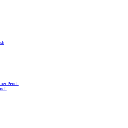
ush
iner Pencil
ncil