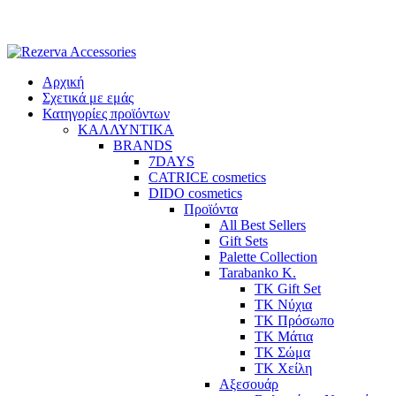
Skip
to
content
Αρχική
Σχετικά με εμάς
Κατηγορίες προϊόντων
ΚΑΛΛΥΝΤΙΚΑ
BRANDS
7DAYS
CATRICE cosmetics
DIDO cosmetics
Προϊόντα
All Best Sellers
Gift Sets
Palette Collection
Tarabanko K.
TK Gift Set
TK Νύχια
TK Πρόσωπο
ΤΚ Μάτια
ΤΚ Σώμα
ΤΚ Χείλη
Αξεσουάρ