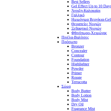
Best Sellers
Gel Effect Up to 10 Day
Άνοιξη-Καλοκαίρι
Γαλλικό
Ημιμόνιμα Βερνίκια-Gel
Θεραπείες Νυχιών
Ξεβαφτικό Νυχιών
Φθινόπωρο-Χειμώνας
Πινέλα-Βαλίτσες
Πρόσωπο
Bronzer
Concealer
Contour
Foundation
Highlighter
Powder
Primer
Rouge
Terracotta
Σώμα
Body Butter
Body Lotion
Body Mist
Dry Oil
Fragrance Mist