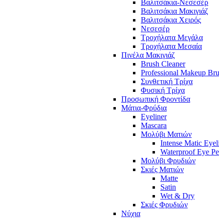
Βαλιτσάκια-Νεσεσέρ
Βαλιτσάκια Μακιγιάζ
Βαλιτσάκια Χειρός
Νεσεσέρ
Τροχήλατα Μεγάλα
Τροχήλατα Μεσαία
Πινέλα Μακιγιάζ
Brush Cleaner
Professional Makeup Br
Συνθετική Τρίχα
Φυσική Τρίχα
Προσωπική Φροντίδα
Μάτια-Φρύδια
Eyeliner
Mascara
Μολύβι Ματιών
Intense Matic Eyel
Waterproof Eye Pe
Μολύβι Φρυδιών
Σκιές Ματιών
Matte
Satin
Wet & Dry
Σκιές Φρυδιών
Νύχια