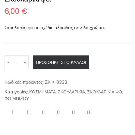
6,00
€
Σκουλαρίκι φο σε σχέδιο αλυσίδας σε λιλά χρώμα.
Q
ΠΡΟΣΘΉΚΗ ΣΤΟ ΚΑΛΆΘΙ
-
+
u
a
n
Κωδικός προϊόντος:
ΣΚΦ-0338
t
Κατηγορίες:
,
,
,
ΚΟΣΜΗΜΑΤΑ
ΣΚΟΥΛΑΡΙΚΙΑ
ΣΚΟΥΛΑΡΙΚΙΑ ΦΟ
i
ΦΟ ΜΠΙΖΟΥ
t
y