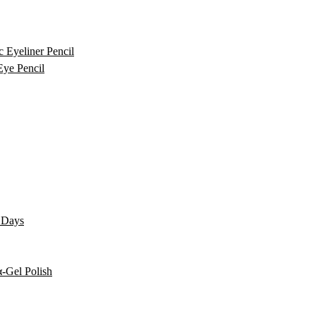
c Eyeliner Pencil
Eye Pencil
0 Days
-Gel Polish