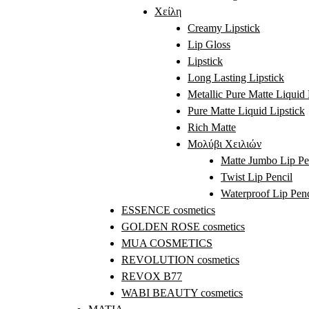
Χείλη
Creamy Lipstick
Lip Gloss
Lipstick
Long Lasting Lipstick
Metallic Pure Matte Liquid 
Pure Matte Liquid Lipstick
Rich Matte
Μολύβι Χειλιών
Matte Jumbo Lip Pe
Twist Lip Pencil
Waterproof Lip Penc
ESSENCE cosmetics
GOLDEN ROSE cosmetics
MUA COSMETICS
REVOLUTION cosmetics
REVOX B77
WABI BEAUTY cosmetics