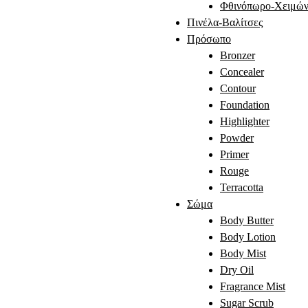
Φθινόπωρο-Χειμών
Πινέλα-Βαλίτσες
Πρόσωπο
Bronzer
Concealer
Contour
Foundation
Highlighter
Powder
Primer
Rouge
Terracotta
Σώμα
Body Butter
Body Lotion
Body Mist
Dry Oil
Fragrance Mist
Sugar Scrub