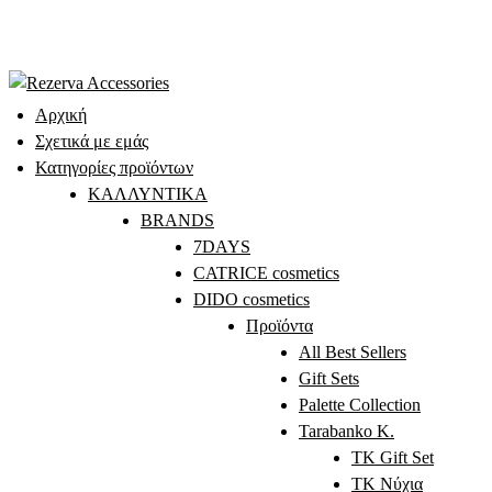
Skip
to
content
Αρχική
Σχετικά με εμάς
Κατηγορίες προϊόντων
ΚΑΛΛΥΝΤΙΚΑ
BRANDS
7DAYS
CATRICE cosmetics
DIDO cosmetics
Προϊόντα
All Best Sellers
Gift Sets
Palette Collection
Tarabanko K.
TK Gift Set
TK Νύχια