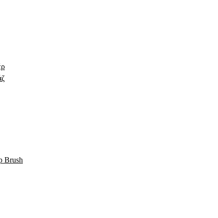
έρ
άζ
p Brush