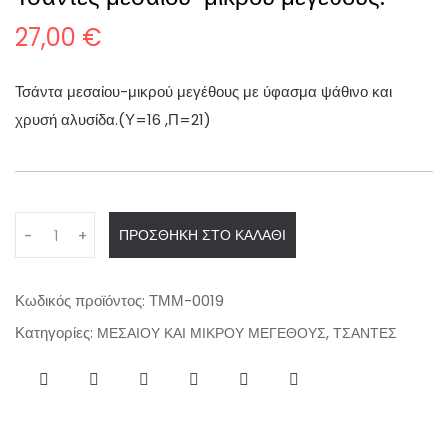
27,00
€
Τσάντα μεσαίου-μικρού μεγέθους με ύφασμα ψάθινο και
χρυσή αλυσίδα.(Υ=16 ,Π=21)
Q
ΠΡΟΣΘΉΚΗ ΣΤΟ ΚΑΛΆΘΙ
-
+
u
a
n
Κωδικός προϊόντος:
ΤΜΜ-0019
t
Κατηγορίες:
,
ΜΕΣΑΙΟΥ ΚΑΙ ΜΙΚΡΟΥ ΜΕΓΕΘΟΥΣ
ΤΣΑΝΤΕΣ
i
t
y