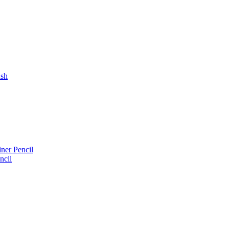
ush
iner Pencil
ncil