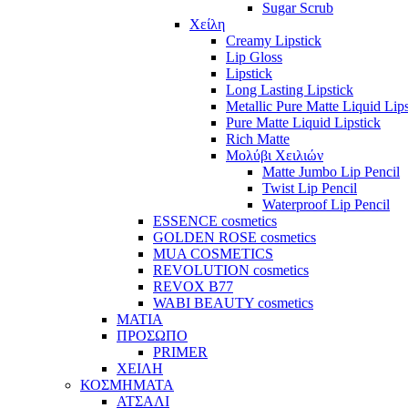
Sugar Scrub
Χείλη
Creamy Lipstick
Lip Gloss
Lipstick
Long Lasting Lipstick
Metallic Pure Matte Liquid Lips
Pure Matte Liquid Lipstick
Rich Matte
Μολύβι Χειλιών
Matte Jumbo Lip Pencil
Twist Lip Pencil
Waterproof Lip Pencil
ESSENCE cosmetics
GOLDEN ROSE cosmetics
MUA COSMETICS
REVOLUTION cosmetics
REVOX B77
WABI BEAUTY cosmetics
ΜΑΤΙΑ
ΠΡΟΣΩΠΟ
PRIMER
ΧΕΙΛΗ
ΚΟΣΜΗΜΑΤΑ
ΑΤΣΑΛΙ