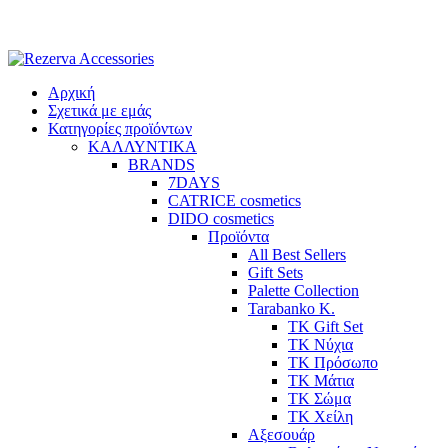
Skip
to
content
Αρχική
Σχετικά με εμάς
Κατηγορίες προϊόντων
ΚΑΛΛΥΝΤΙΚΑ
BRANDS
7DAYS
CATRICE cosmetics
DIDO cosmetics
Προϊόντα
All Best Sellers
Gift Sets
Palette Collection
Tarabanko K.
TK Gift Set
TK Νύχια
TK Πρόσωπο
ΤΚ Μάτια
ΤΚ Σώμα
ΤΚ Χείλη
Αξεσουάρ