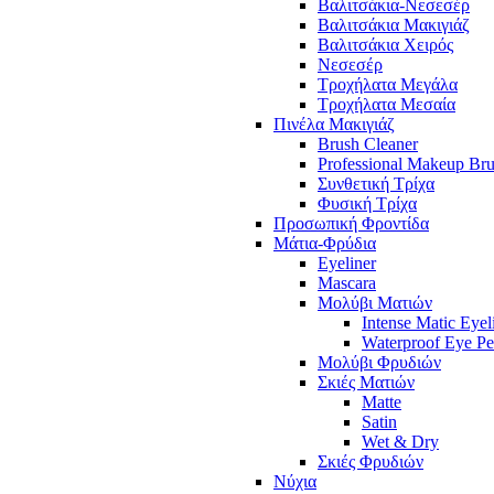
Βαλιτσάκια-Νεσεσέρ
Βαλιτσάκια Μακιγιάζ
Βαλιτσάκια Χειρός
Νεσεσέρ
Τροχήλατα Μεγάλα
Τροχήλατα Μεσαία
Πινέλα Μακιγιάζ
Brush Cleaner
Professional Makeup Br
Συνθετική Τρίχα
Φυσική Τρίχα
Προσωπική Φροντίδα
Μάτια-Φρύδια
Eyeliner
Mascara
Μολύβι Ματιών
Intense Matic Eyel
Waterproof Eye Pe
Μολύβι Φρυδιών
Σκιές Ματιών
Matte
Satin
Wet & Dry
Σκιές Φρυδιών
Νύχια