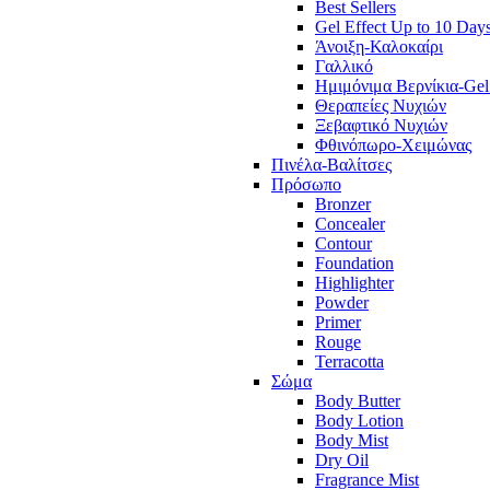
Best Sellers
Gel Effect Up to 10 Day
Άνοιξη-Καλοκαίρι
Γαλλικό
Ημιμόνιμα Βερνίκια-Gel
Θεραπείες Νυχιών
Ξεβαφτικό Νυχιών
Φθινόπωρο-Χειμώνας
Πινέλα-Βαλίτσες
Πρόσωπο
Bronzer
Concealer
Contour
Foundation
Highlighter
Powder
Primer
Rouge
Terracotta
Σώμα
Body Butter
Body Lotion
Body Mist
Dry Oil
Fragrance Mist