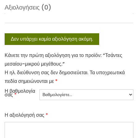
Αξιολογήσεις (0)
s
ν
:
α
2
ι
9
:
Δεν υπάρχει καμία αξιολόγηση ακόμη.
,
1
0
7
Κάνετε την πρώτη αξιολόγηση για το προϊόν: “Τσάντες
0
,
μεσαίου-μικρού μεγέθους.”
4
Η ηλ. διεύθυνση σας δεν δημοσιεύεται.
Τα υποχρεωτικά
€
0
πεδία σημειώνονται με
*
.
Η βαθμολογία
€
σας
*
.
Η αξιολόγησή σας
*