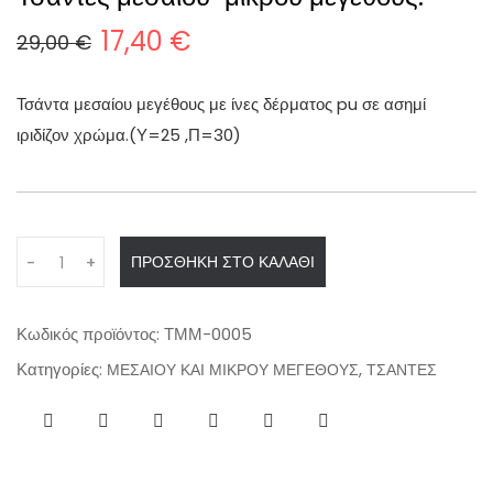
17,40
€
29,00
€
O
Η
r
τ
Τσάντα μεσαίου μεγέθους με ίνες δέρματος pu σε ασημί
i
ρ
ιριδίζον χρώμα.(Υ=25 ,Π=30)
g
έ
i
χ
n
ο
a
υ
Q
ΠΡΟΣΘΉΚΗ ΣΤΟ ΚΑΛΆΘΙ
-
+
l
σ
u
a
p
α
n
r
τ
Κωδικός προϊόντος:
ΤΜΜ-0005
t
i
ι
Κατηγορίες:
,
ΜΕΣΑΙΟΥ ΚΑΙ ΜΙΚΡΟΥ ΜΕΓΕΘΟΥΣ
ΤΣΑΝΤΕΣ
i
c
μ
t
e
ή
y
w
ε
a
ί