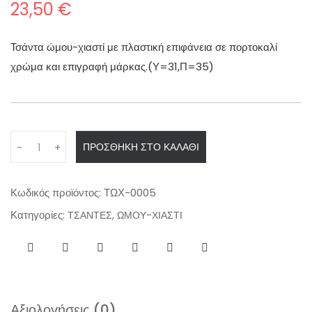
23,50
€
Τσάντα ώμου-χιαστί με πλαστική επιφάνεια σε πορτοκαλί
χρώμα και επιγραφή μάρκας.(Υ=31,Π=35)
Q
ΠΡΟΣΘΉΚΗ ΣΤΟ ΚΑΛΆΘΙ
-
+
u
a
n
Κωδικός προϊόντος:
ΤΩΧ-0005
t
Κατηγορίες:
,
ΤΣΑΝΤΕΣ
ΩΜΟΥ-ΧΙΑΣΤΙ
i
t
y
Αξιολογήσεις (0)