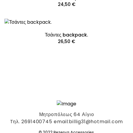
24,50
€
Τσάντες backpack.
26,50
€
Μητροπόλεως 64 Αίγιο
Tηλ. 2691400745 email:billig31@hotmail.com
© 2022 Rezerva Accessories.