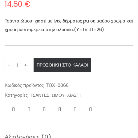
14,50
€
Τσάντα ώμου-χιαστί με ίνες δέρματος pu σε μαύρο χρώμα και
χρυσή λεπτομέρεια στην αλυσίδα.(Υ=15 ,Π=26)
Q
ΠΡΟΣΘΉΚΗ ΣΤΟ ΚΑΛΆΘΙ
-
+
u
a
n
Κωδικός προϊόντος:
ΤΩΧ-0066
t
Κατηγορίες:
,
ΤΣΑΝΤΕΣ
ΩΜΟΥ-ΧΙΑΣΤΙ
i
t
y
Αξιολογήσεις (0)