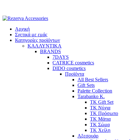
Skip
to
content
Αρχική
Σχετικά με εμάς
Κατηγορίες προϊόντων
ΚΑΛΛΥΝΤΙΚΑ
BRANDS
7DAYS
CATRICE cosmetics
DIDO cosmetics
Προϊόντα
All Best Sellers
Gift Sets
Palette Collection
Tarabanko K.
TK Gift Set
TK Νύχια
TK Πρόσωπο
ΤΚ Μάτια
ΤΚ Σώμα
ΤΚ Χείλη
Αξεσουάρ