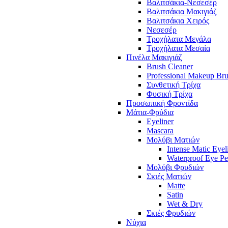
Βαλιτσάκια-Νεσεσέρ
Βαλιτσάκια Μακιγιάζ
Βαλιτσάκια Χειρός
Νεσεσέρ
Τροχήλατα Μεγάλα
Τροχήλατα Μεσαία
Πινέλα Μακιγιάζ
Brush Cleaner
Professional Makeup Br
Συνθετική Τρίχα
Φυσική Τρίχα
Προσωπική Φροντίδα
Μάτια-Φρύδια
Eyeliner
Mascara
Μολύβι Ματιών
Intense Matic Eyel
Waterproof Eye Pe
Μολύβι Φρυδιών
Σκιές Ματιών
Matte
Satin
Wet & Dry
Σκιές Φρυδιών
Νύχια