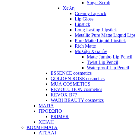
Sugar Scrub
Χείλη
Creamy Lipstick
Lip Gloss
Lipstick
Long Lasting Lipstick
Metallic Pure Matte Liquid Lips
Pure Matte Liquid Lipstick
Rich Matte
Μολύβι Χειλιών
Matte Jumbo Lip Pencil
Twist Lip Pencil
Waterproof Lip Pencil
ESSENCE cosmetics
GOLDEN ROSE cosmetics
MUA COSMETICS
REVOLUTION cosmetics
REVOX B77
WABI BEAUTY cosmetics
ΜΑΤΙΑ
ΠΡΟΣΩΠΟ
PRIMER
ΧΕΙΛΗ
ΚΟΣΜΗΜΑΤΑ
ΑΤΣΑΛΙ