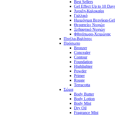
Best Sellers
Gel Effect Up to 10 Day
Άνοιξη-Καλοκαίρι
Γαλλικό
Ημιμόνιμα Βερνίκια-Gel
Θεραπείες Νυχιών
Ξεβαφτικό Νυχιών
Φθινόπωρο-Χειμώνας
Πινέλα-Βαλίτσες
Πρόσωπο
Bronzer
Concealer
Contour
Foundation
Highlighter
Powder
Primer
Rouge
Terracotta
Σώμα
Body Butter
Body Lotion
Body Mist
Dry Oil
Fragrance Mist