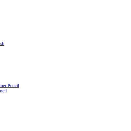
ush
iner Pencil
ncil