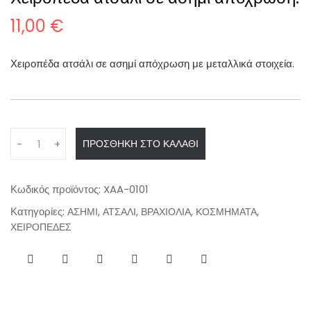
11,00
€
Χειροπέδα ατσάλι σε ασημί απόχρωση με μεταλλικά στοιχεία.
Q
ΠΡΟΣΘΉΚΗ ΣΤΟ ΚΑΛΆΘΙ
-
+
u
a
n
Κωδικός προϊόντος:
XAA-0101
t
Κατηγορίες:
,
,
,
,
ΑΣΗΜΙ
ΑΤΣΑΛΙ
ΒΡΑΧΙΟΛΙΑ
ΚΟΣΜΗΜΑΤΑ
i
ΧΕΙΡΟΠΕΔΕΣ
t
y