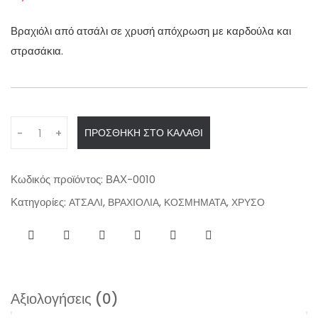
Βραχιόλι από ατσάλι σε χρυσή απόχρωση με καρδούλα και
στρασάκια.
Q
ΠΡΟΣΘΉΚΗ ΣΤΟ ΚΑΛΆΘΙ
-
+
u
a
n
Κωδικός προϊόντος:
ΒΑΧ-0010
t
Κατηγορίες:
,
,
,
ΑΤΣΑΛΙ
ΒΡΑΧΙΟΛΙΑ
ΚΟΣΜΗΜΑΤΑ
ΧΡΥΣΟ
i
t
y
Αξιολογήσεις (0)