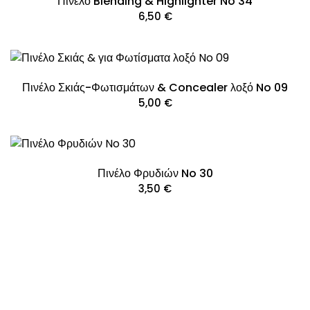
Πινέλο Blending & Highlighter No 34
6,50
€
Πινέλο Σκιάς-Φωτισμάτων & Concealer λοξό No 09
5,00
€
Πινέλο Φρυδιών No 30
3,50
€